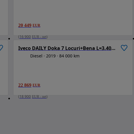
20 449
EUR
/
6
1
/
6
(
16 900
EUR
-
net
)
Iveco DAILY Doka 7 Locuri+Bena L=3.40m | Motor 3.0 |
Diesel
2019
84 000 km
22 869
EUR
(
18 900
EUR
-
net
)