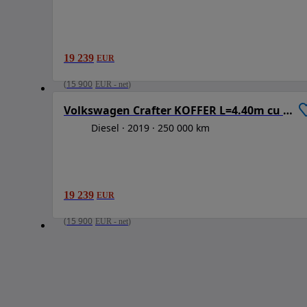
19 239
EUR
1
(
15 900
EUR
-
net
)
Volkswagen Crafter KOFFER L=4.40m cu LIFT Hidraulic
Diesel
2019
250 000 km
19 239
EUR
(
15 900
EUR
-
net
)