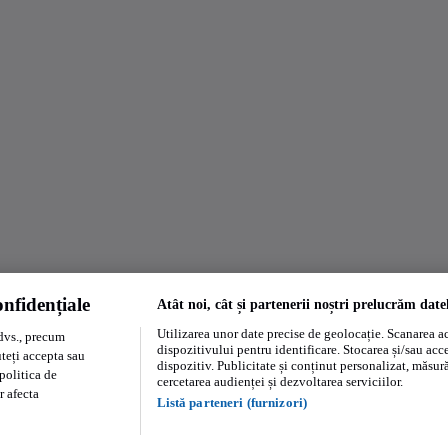
nfidențiale
Atât noi, cât și partenerii noștri prelucrăm date
Utilizarea unor date precise de geolocație. Scanarea act
dvs., precum
dispozitivului pentru identificare. Stocarea și/sau acc
uteți accepta sau
dispozitiv. Publicitate și conținut personalizat, măsurăt
politica de
cercetarea audienței și dezvoltarea serviciilor.
r afecta
Listă parteneri (furnizori)
Regulament persoane fizice
Regulament profesionisti