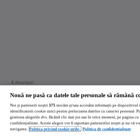
8
Anunțuri
Nouă ne pasă ca datele tale personale să rămână co
Noi și partenerii noștri
375
stocăm și/sau accesăm informații pe dispozitivul 
identificatorii cookie unici pentru prelucrarea datelor cu caracter personal. P
gestiona alegerile dvs. făcând clic mai jos sau în orice moment, pe pagina cu 
confidențialitate. Aceste alegeri vor fi raportate partenerilor noștri și nu vă vo
navigarea.
Politica privind cookie-urile,
Politica de confidențialitate
Ajutor
Politica de cookies
Setări cookies
Politica de confidentialitate