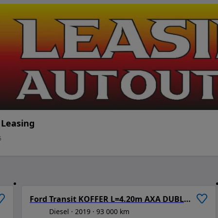
 Leasing
5
/
6
1
/
6
Ford Transit KOFFER L=4.20m AXA DUBLA + Lift Hidraulic
Diesel
2019
93 000 km