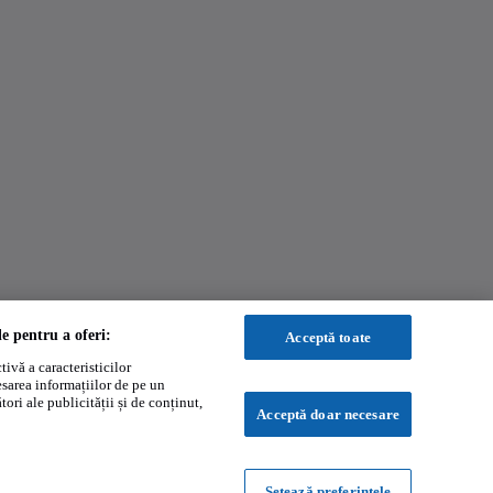
le pentru a oferi:
Acceptă toate
ivă a caracteristicilor
esarea informațiilor de pe un
ori ale publicității și de conținut,
Acceptă doar necesare
Setează preferințele