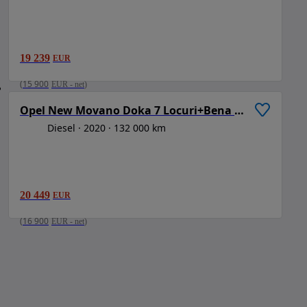
19 239
EUR
1
/
6
(
15 900
EUR
-
net
)
Opel New Movano Doka 7 Locuri+Bena L=3.20m
Diesel
2020
132 000 km
20 449
EUR
(
16 900
EUR
-
net
)