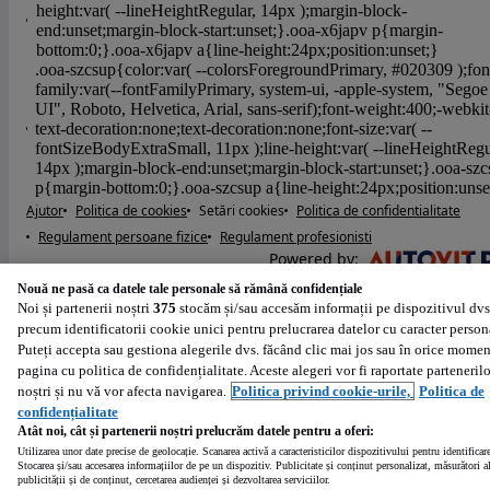
Ajutor
Politica de cookies
Setări cookies
Politica de confidentialitate
Regulament persoane fizice
Regulament profesionisti
Powered by
:
Nouă ne pasă ca datele tale personale să rămână confidențiale
Noi și partenerii noștri
375
stocăm și/sau accesăm informații pe dispozitivul dvs
precum identificatorii cookie unici pentru prelucrarea datelor cu caracter person
Puteți accepta sau gestiona alegerile dvs. făcând clic mai jos sau în orice momen
pagina cu politica de confidențialitate. Aceste alegeri vor fi raportate partenerilo
noștri și nu vă vor afecta navigarea.
Politica privind cookie-urile,
Politica de
confidențialitate
Atât noi, cât și partenerii noștri prelucrăm datele pentru a oferi:
Utilizarea unor date precise de geolocație. Scanarea activă a caracteristicilor dispozitivului pentru identificar
Stocarea și/sau accesarea informațiilor de pe un dispozitiv. Publicitate și conținut personalizat, măsurători a
publicității și de conținut, cercetarea audienței și dezvoltarea serviciilor.